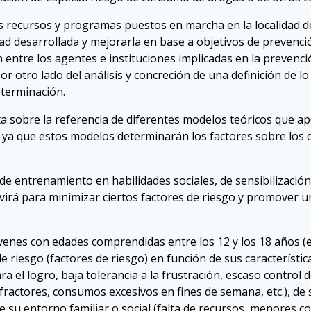
los recursos y programas puestos en marcha en la localidad de
idad desarrollada y mejorarla en base a objetivos de prevenc
ón entre los agentes e instituciones implicadas en la preven
 por otro lado del análisis y concreción de una definición de
eterminación.
a sobre la referencia de diferentes modelos teóricos que a
, ya que estos modelos determinarán los factores sobre los 
 entrenamiento en habilidades sociales, de sensibilización y
rvirá para minimizar ciertos factores de riesgo y promover 
enes con edades comprendidas entre los 12 y los 18 años (e
de riesgo (factores de riesgo) en función de sus característic
ra el logro, baja tolerancia a la frustración, escaso contro
ractores, consumos excesivos en fines de semana, etc.), de s
de su entorno familiar o social (falta de recursos, menores co