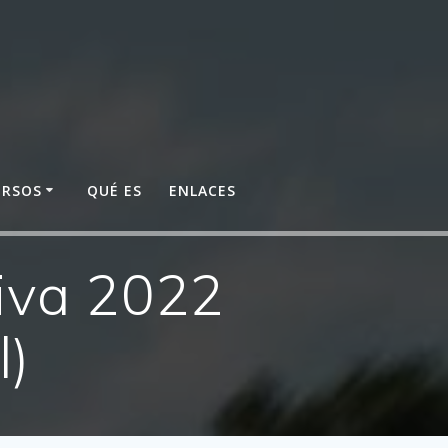
URSOS
QUÉ ES
ENLACES
tiva 2022
l)