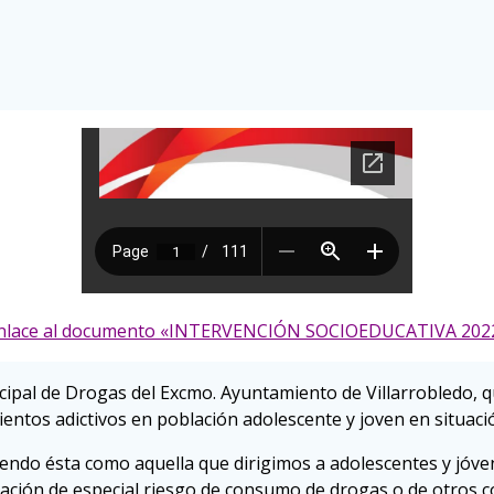
nlace al documento «INTERVENCIÓN SOCIOEDUCATIVA 202
cipal de Drogas del Excmo. Ayuntamiento de Villarrobledo, q
entos adictivos en población adolescente y joven en situació
ndo ésta como aquella que dirigimos a adolescentes y jóvene
tuación de especial riesgo de consumo de drogas o de otros 